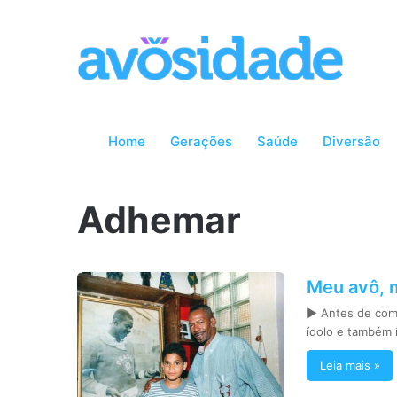
Home
Gerações
Saúde
Diversão
Adhemar
Meu avô, m
► Antes de come
ídolo e também 
Leia mais »