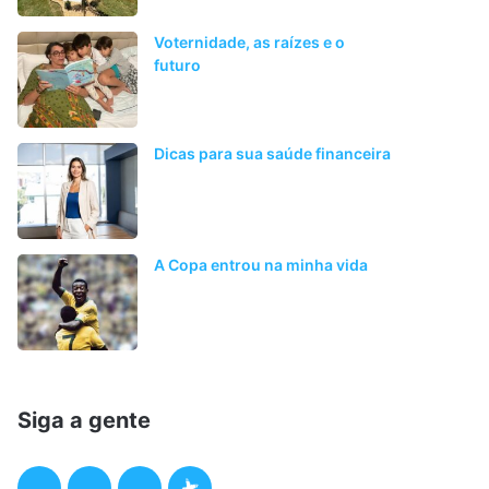
Voternidade, as raízes e o
futuro
Dicas para sua saúde financeira
A Copa entrou na minha vida
Siga a gente
F
T
I
P