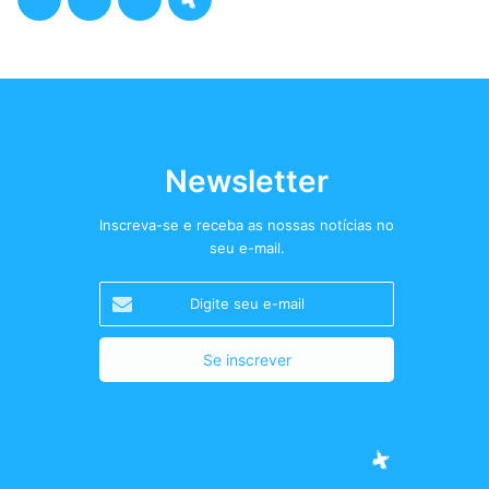
a
w
n
o
c
i
s
d
e
t
t
c
b
t
a
a
Newsletter
o
e
g
s
Inscreva-se e receba as nossas notícias no
seu e-mail.
o
r
r
t
Digite
k
a
+
seu
e-
m
mail
Facebook
Twitter
Instagram
Podcast+