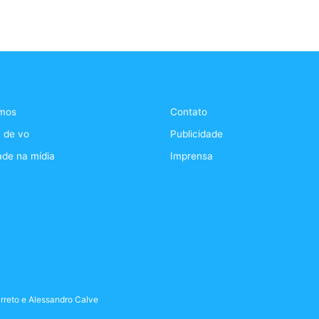
mos
Contato
 de vo
Publicidade
ade na mídia
Imprensa
rreto
e
Alessandro Calve