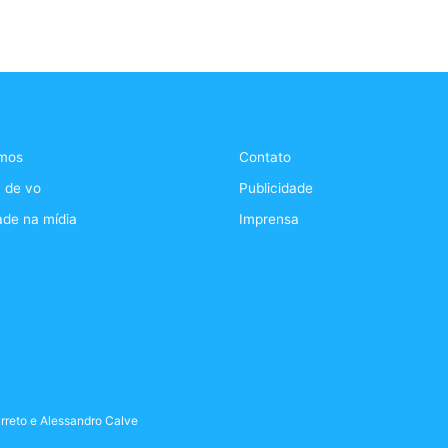
mos
Contato
 de vo
Publicidade
ade na mídia
Imprensa
rreto
e
Alessandro Calve