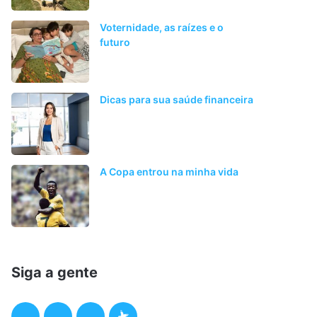
Voternidade, as raízes e o
futuro
Dicas para sua saúde financeira
A Copa entrou na minha vida
Siga a gente
F
T
I
P