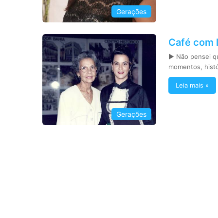
Gerações
Café com l
► Não pensei qu
momentos, histó
Leia mais »
Gerações