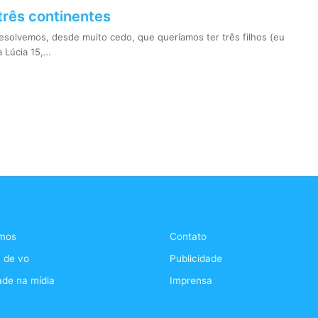
três continentes
solvemos, desde muito cedo, que queríamos ter três filhos (eu
a Lúcia 15,…
mos
Contato
 de vo
Publicidade
ade na mídia
Imprensa