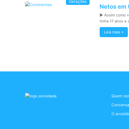
Gerações
Netos em 
► Assim como re
tinha 17 anos e 
Leia mais »
Quem so
Conversa
O avosid