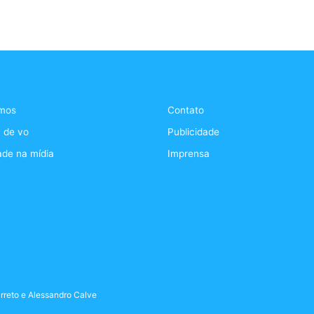
mos
Contato
 de vo
Publicidade
ade na mídia
Imprensa
rreto
e
Alessandro Calve