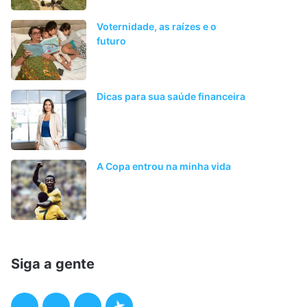
Voternidade, as raízes e o
futuro
Dicas para sua saúde financeira
A Copa entrou na minha vida
Siga a gente
F
T
I
P