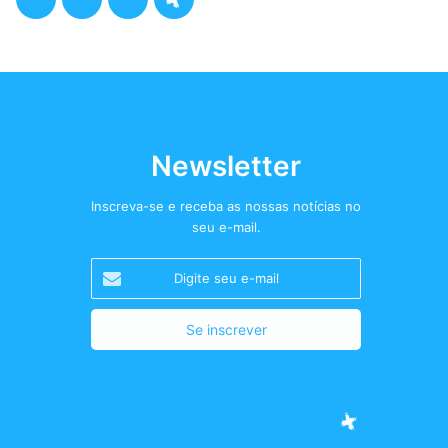
a
w
n
o
c
i
s
d
e
t
t
c
b
t
a
a
Newsletter
o
e
g
s
Inscreva-se e receba as nossas notícias no
seu e-mail.
o
r
r
t
Digite
k
a
+
seu
e-
m
mail
Facebook
Twitter
Instagram
Podcast+