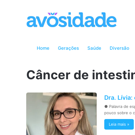
Home
Gerações
Saúde
Diversão
Câncer de intesti
Dra. Lívia
● Palavra de es
pouco sobre o c
Leia mais »