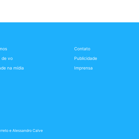
mos
Contato
 de vo
Publicidade
ade na mídia
Imprensa
rreto
e
Alessandro Calve