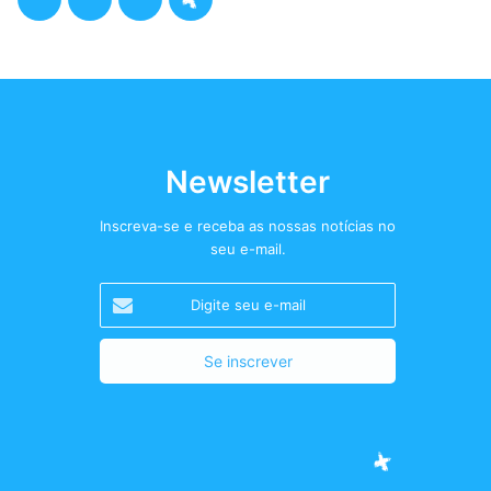
a
w
n
o
c
i
s
d
e
t
t
c
b
t
a
a
Newsletter
o
e
g
s
Inscreva-se e receba as nossas notícias no
seu e-mail.
o
r
r
t
Digite
k
a
+
seu
e-
m
mail
Facebook
Twitter
Instagram
Podcast+