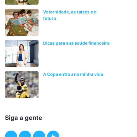
Voternidade, as raízes e o
futuro
Dicas para sua saúde financeira
A Copa entrou na minha vida
Siga a gente
F
T
I
P