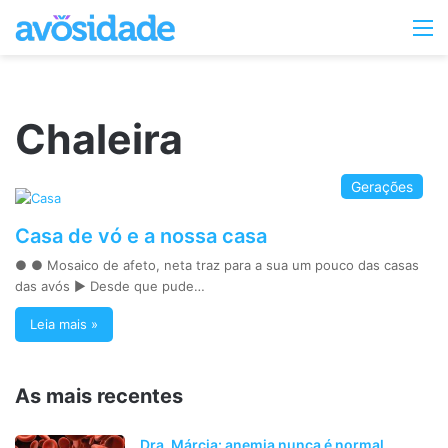
Switc
M
skin
Chaleira
Gerações
Casa de vó e a nossa casa
● ● Mosaico de afeto, neta traz para a sua um pouco das casas
das avós ► Desde que pude…
Leia mais »
As mais recentes
Dra. Márcia: anemia nunca é normal