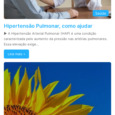
Saúde
Hipertensão Pulmonar, como ajudar
► A Hipertensão Arterial Pulmonar (HAP) é uma condição
caracterizada pelo aumento da pressão nas artérias pulmonares.
Essa elevação exige…
Leia mais »