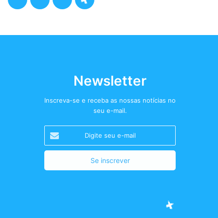
a
w
n
o
c
i
s
d
e
t
t
c
b
t
a
a
Newsletter
o
e
g
s
Inscreva-se e receba as nossas notícias no
seu e-mail.
o
r
r
t
Digite
k
a
+
seu
e-
m
mail
Facebook
Twitter
Instagram
Podcast+