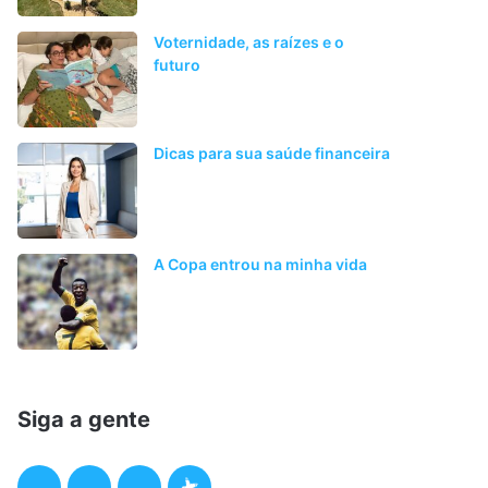
Voternidade, as raízes e o
futuro
Dicas para sua saúde financeira
A Copa entrou na minha vida
Siga a gente
F
T
I
P