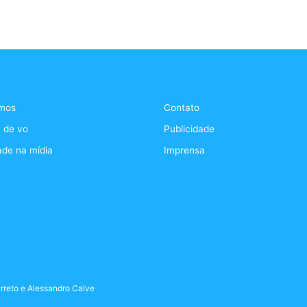
mos
Contato
 de vo
Publicidade
ade na mídia
Imprensa
rreto
e
Alessandro Calve