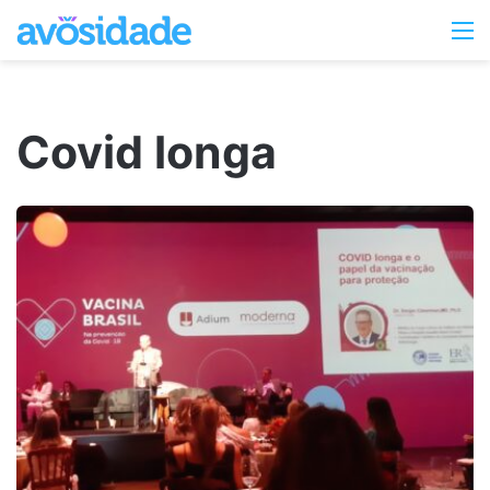
Switc
M
skin
Covid longa