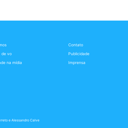
mos
Contato
 de vo
Publicidade
ade na mídia
Imprensa
rreto
e
Alessandro Calve