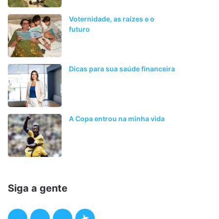
Voternidade, as raízes e o
futuro
Dicas para sua saúde financeira
A Copa entrou na minha vida
Siga a gente
F
T
I
P