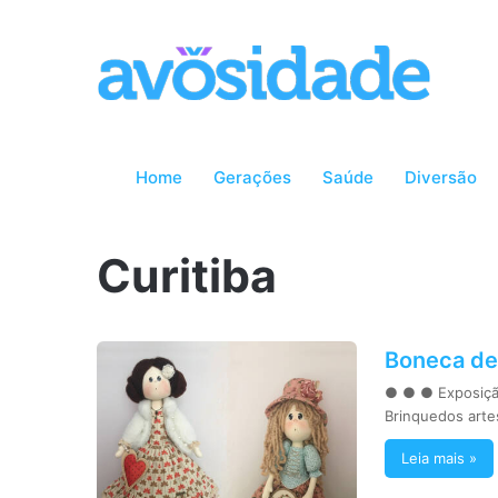
Home
Gerações
Saúde
Diversão
Curitiba
Boneca de
● ● ● Exposição
Brinquedos art
Leia mais »