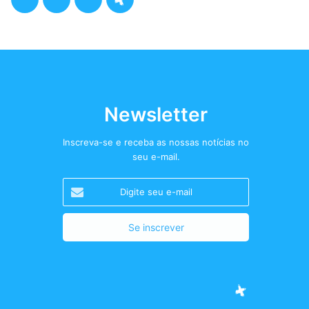
a
w
n
o
c
i
s
d
e
t
t
c
b
t
a
a
Newsletter
o
e
g
s
Inscreva-se e receba as nossas notícias no
seu e-mail.
o
r
r
t
Digite
k
a
+
seu
e-
m
mail
Facebook
Twitter
Instagram
Podcast+