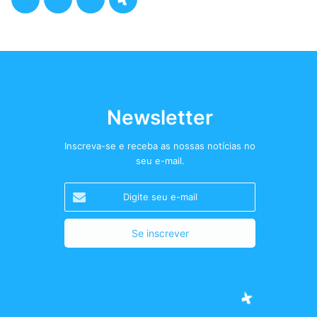
a
w
n
o
c
i
s
d
e
t
t
c
b
t
a
a
Newsletter
o
e
g
s
Inscreva-se e receba as nossas notícias no
seu e-mail.
o
r
r
t
Digite
k
a
+
seu
e-
m
mail
Facebook
Twitter
Instagram
Podcast+