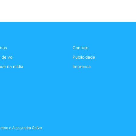
mos
Contato
 de vo
Publicidade
ade na mídia
Imprensa
rreto
e
Alessandro Calve