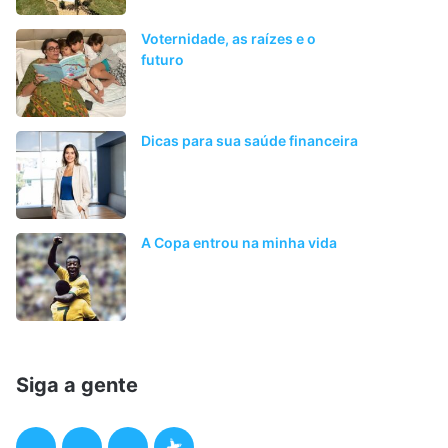
Voternidade, as raízes e o
futuro
Dicas para sua saúde financeira
A Copa entrou na minha vida
Siga a gente
F
T
I
P