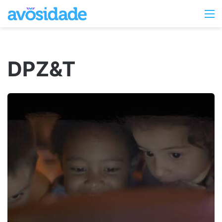
Switc
M
skin
DPZ&T