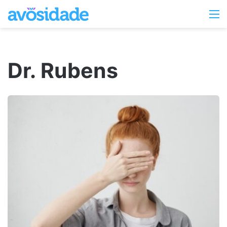
Switc
M
skin
Dr. Rubens