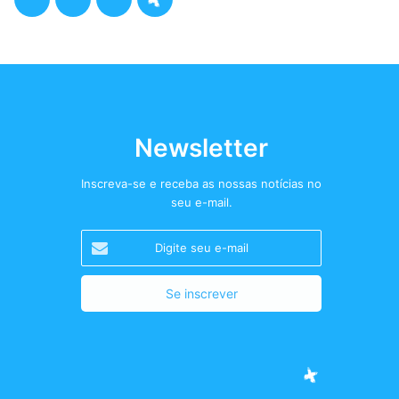
a
w
n
o
c
i
s
d
e
t
t
c
b
t
a
a
Newsletter
o
e
g
s
Inscreva-se e receba as nossas notícias no
seu e-mail.
o
r
r
t
Digite
k
a
+
seu
e-
m
mail
Facebook
Twitter
Instagram
Podcast+