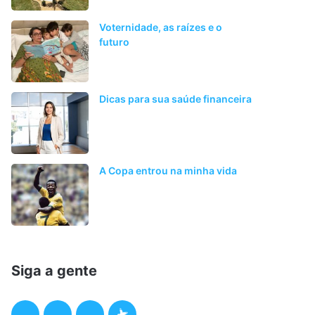
Voternidade, as raízes e o
futuro
Dicas para sua saúde financeira
A Copa entrou na minha vida
Siga a gente
F
T
I
P