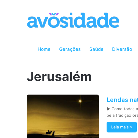
Home
Gerações
Saúde
Diversão
Jerusalém
Lendas nat
► Como todas as
pela tradição o
Leia mais »