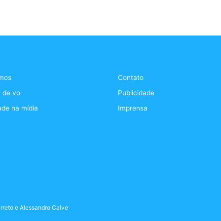
mos
Contato
 de vo
Publicidade
ade na mídia
Imprensa
rreto
e
Alessandro Calve