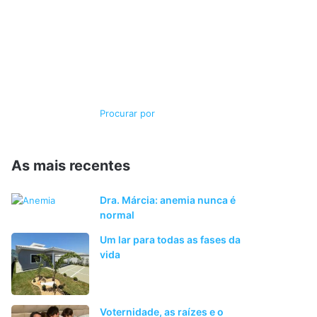
Switch
Procurar
skin
por
As mais recentes
Dra. Márcia: anemia nunca é
normal
Um lar para todas as fases da
vida
Voternidade, as raízes e o