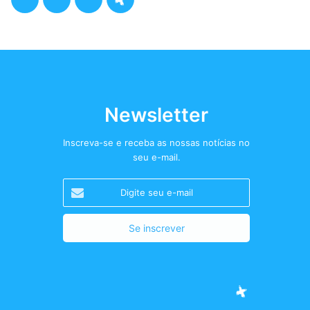
a
w
n
o
c
i
s
d
e
t
t
c
b
t
a
a
Newsletter
o
e
g
s
Inscreva-se e receba as nossas notícias no
seu e-mail.
o
r
r
t
Digite
k
a
+
seu
e-
m
mail
Facebook
Twitter
Instagram
Podcast+