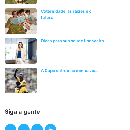
Voternidade, as raízes e o
futuro
Dicas para sua saúde financeira
A Copa entrou na minha vida
Siga a gente
F
T
I
P