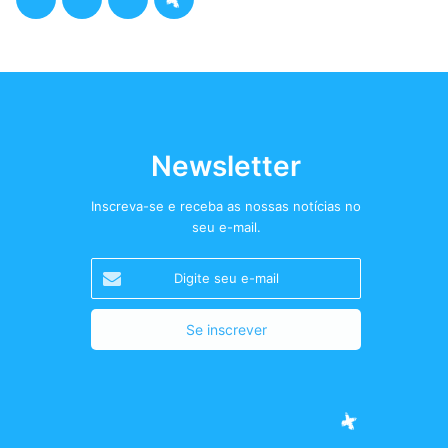
a
w
n
o
c
i
s
d
e
t
t
c
b
t
a
a
Newsletter
o
e
g
s
Inscreva-se e receba as nossas notícias no
seu e-mail.
o
r
r
t
Digite
k
a
+
seu
e-
m
mail
Facebook
Twitter
Instagram
Podcast+