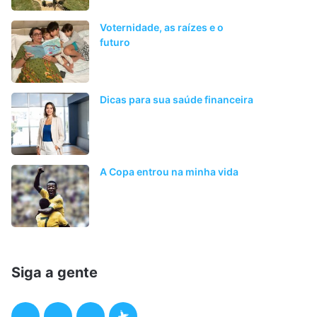
Voternidade, as raízes e o
futuro
Dicas para sua saúde financeira
A Copa entrou na minha vida
Siga a gente
F
T
I
P