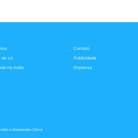
mos
Contato
 de vo
Publicidade
ade na mídia
Imprensa
rreto
e
Alessandro Calve