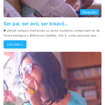
Gerações
Ser pai, ser avô, ser bisavô…
► Desde tempos imemoriais os seres humanos comportam-se de
forma biológica e afetiva em famílias, isto é, como pessoas que…
Leia mais »