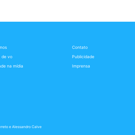
mos
Contato
 de vo
Publicidade
ade na mídia
Imprensa
rreto
e
Alessandro Calve