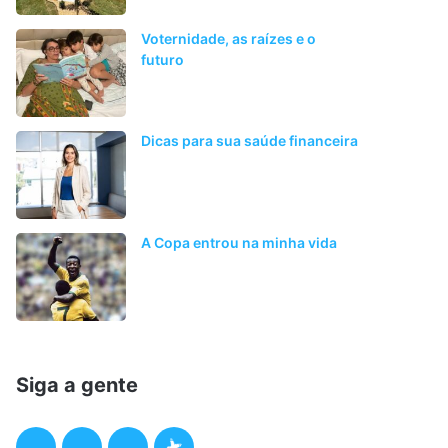
Voternidade, as raízes e o
futuro
Dicas para sua saúde financeira
A Copa entrou na minha vida
Siga a gente
F
T
I
P