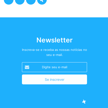
a
w
n
o
c
i
s
d
e
t
t
c
b
t
a
a
Newsletter
o
e
g
s
Inscreva-se e receba as nossas notícias no
seu e-mail.
o
r
r
t
Digite
k
a
+
seu
e-
m
mail
Facebook
Twitter
Instagram
Podcast+