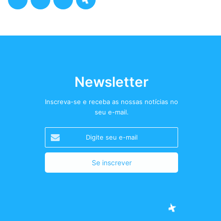
a
w
n
o
c
i
s
d
e
t
t
c
b
t
a
a
Newsletter
o
e
g
s
Inscreva-se e receba as nossas notícias no
seu e-mail.
o
r
r
t
Digite
k
a
+
seu
e-
m
mail
Facebook
Twitter
Instagram
Podcast+