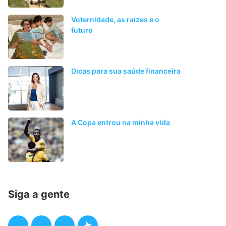
Voternidade, as raízes e o
futuro
Dicas para sua saúde financeira
A Copa entrou na minha vida
Siga a gente
F
T
I
P