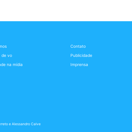
mos
Contato
 de vo
Publicidade
ade na mídia
Imprensa
rreto
e
Alessandro Calve