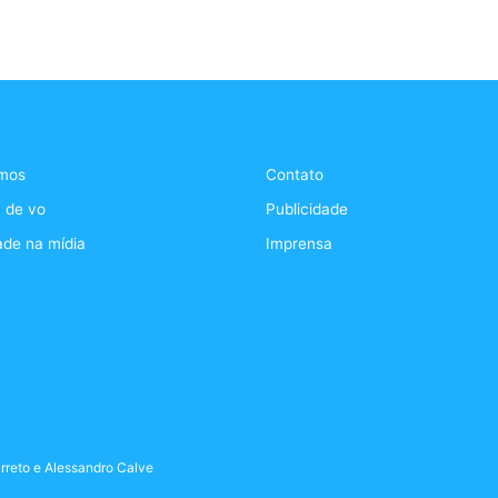
mos
Contato
 de vo
Publicidade
ade na mídia
Imprensa
rreto
e
Alessandro Calve