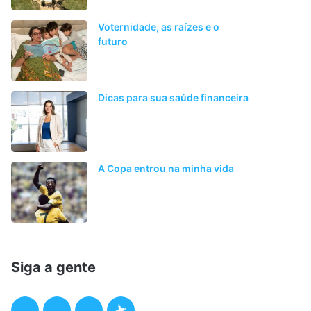
Voternidade, as raízes e o
futuro
Dicas para sua saúde financeira
A Copa entrou na minha vida
Siga a gente
F
T
I
P