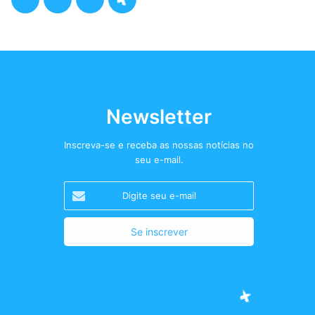
a
w
n
o
c
i
s
d
e
t
t
c
b
t
a
a
Newsletter
o
e
g
s
Inscreva-se e receba as nossas notícias no
seu e-mail.
o
r
r
t
Digite
k
a
+
seu
e-
m
mail
Facebook
Twitter
Instagram
Podcast+