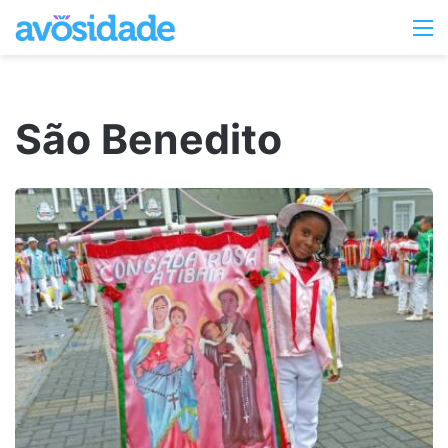
Switc
M
skin
São Benedito