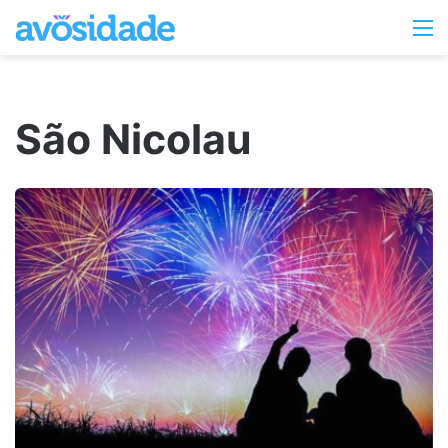
Switc
M
skin
São Nicolau