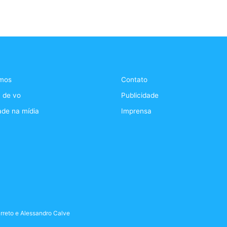
mos
Contato
 de vo
Publicidade
ade na mídia
Imprensa
rreto
e
Alessandro Calve