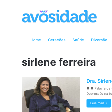
Home
Gerações
Saúde
Diversão
sirlene ferreira
Dra. Sirle
● ● Palavra de 
Depressão na te
Leia mais »