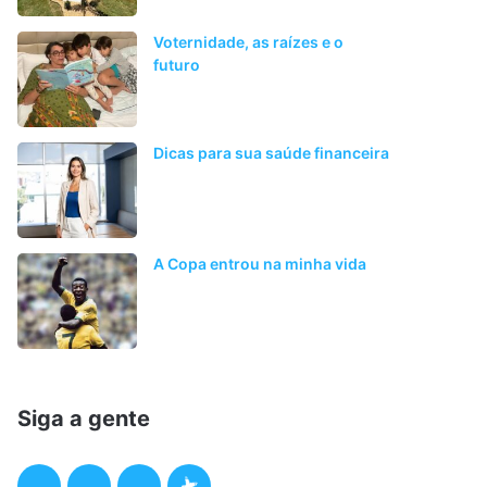
Voternidade, as raízes e o
futuro
Dicas para sua saúde financeira
A Copa entrou na minha vida
Siga a gente
F
T
I
P