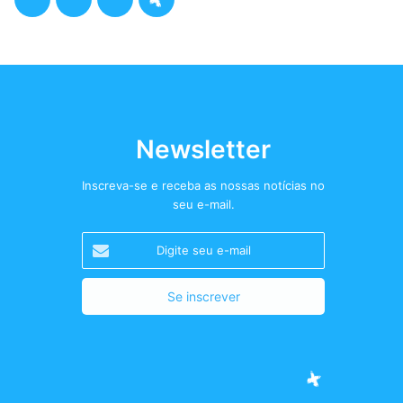
a
w
n
o
c
i
s
d
e
t
t
c
b
t
a
a
Newsletter
o
e
g
s
Inscreva-se e receba as nossas notícias no
seu e-mail.
o
r
r
t
Digite
k
a
+
seu
e-
m
mail
Facebook
Twitter
Instagram
Podcast+