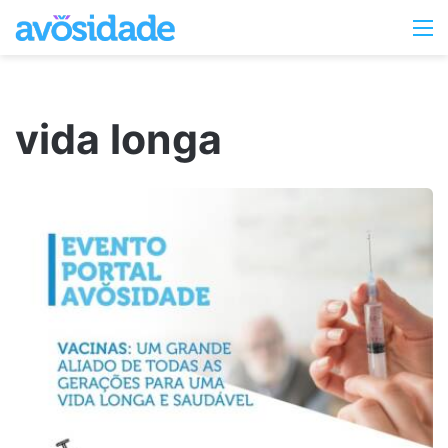
Switc
M
skin
vida longa