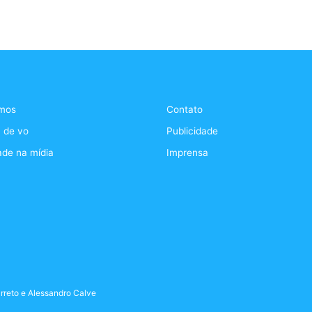
mos
Contato
 de vo
Publicidade
ade na mídia
Imprensa
rreto
e
Alessandro Calve