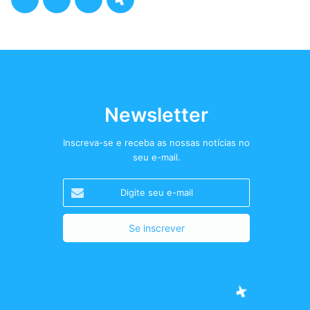
a
w
n
o
c
i
s
d
e
t
t
c
b
t
a
a
Newsletter
o
e
g
s
Inscreva-se e receba as nossas notícias no
seu e-mail.
o
r
r
t
Digite
k
a
+
seu
e-
m
mail
Facebook
Twitter
Instagram
Podcast+