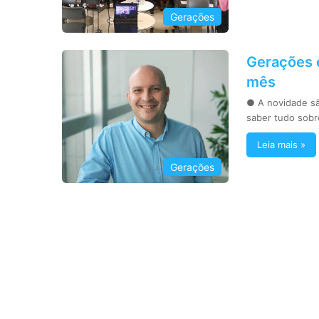
Gerações
Gerações 
mês
● A novidade s
saber tudo sob
Leia mais »
Gerações