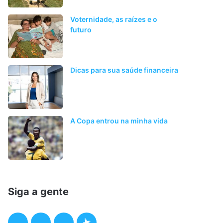
Voternidade, as raízes e o
futuro
Dicas para sua saúde financeira
A Copa entrou na minha vida
Siga a gente
F
T
I
P