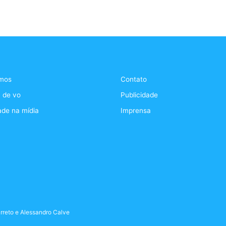
mos
Contato
 de vo
Publicidade
ade na mídia
Imprensa
rreto
e
Alessandro Calve