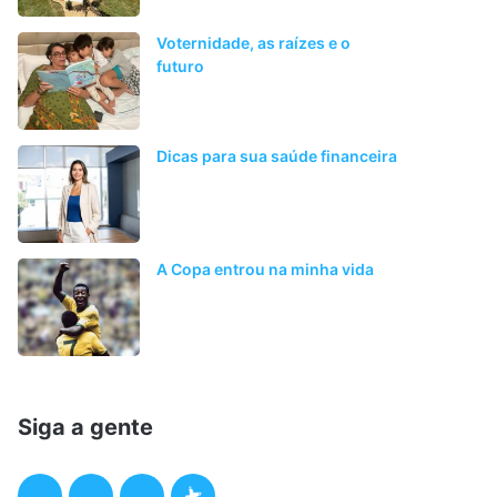
Voternidade, as raízes e o
futuro
Dicas para sua saúde financeira
A Copa entrou na minha vida
Siga a gente
F
T
I
P