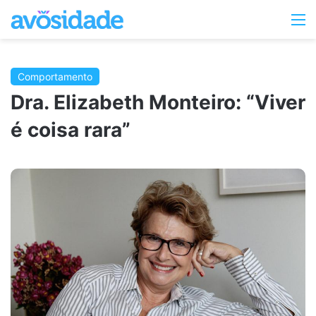
Switc
M
skin
Comportamento
Dra. Elizabeth Monteiro: “Viver
é coisa rara”