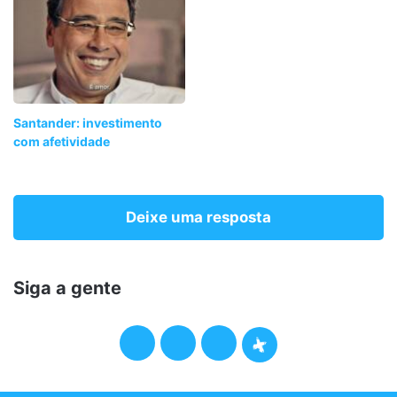
Santander: investimento
com afetividade
Deixe uma resposta
Siga a gente
F
T
I
P
a
w
n
o