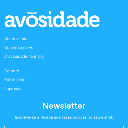
c
i
s
d
e
t
t
c
b
t
a
a
Quem somos
o
e
g
s
Conversa de vo
o
r
r
t
O avosidade na mídia
k
a
+
Contato
m
Publicidade
Imprensa
Newsletter
Inscreva-se e receba as nossas notícias no seu e-mail.