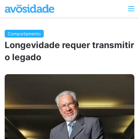
Switc
M
skin
Comportamento
Longevidade requer transmitir
o legado