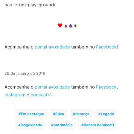
nao-e-um-play-ground/
Então. Então. Então. Então. Então. Então. Então. Então. Então. Então.
♥
♠
♣
♦
Então. Então. Então. Então. Então. Então. Então. Então. Então. Então.
Acompanhe o
portal avosidade
também no
Facebook
!
26 de janeiro de 2019
Acompanhe o
portal avosidade
também no
Facebook
,
Instagram
e
podcast+
!
Em destaque
Ética
herança
Legado
longevidade
patrimônio
Renato Bernhoeft