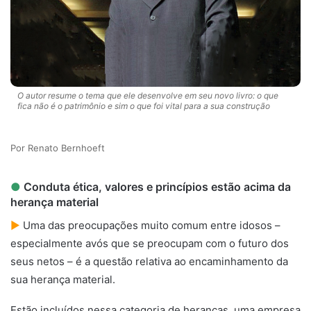
O autor resume o tema que ele desenvolve em seu novo livro: o que
fica não é o patrimônio e sim o que foi vital para a sua construção
Renato Bernhoeft
●
Conduta ética, valores e princípios estão acima da
herança material
►
Uma das preocupações muito comum entre idosos –
especialmente avós que se preocupam com o futuro dos
seus netos – é a questão relativa ao encaminhamento da
sua herança material.
Legado
Estão incluídos nessa categoria de heranças, uma empresa