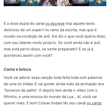
E a dose dupla do canal
v
o
escreve
traz aquele texto
delicioso de um
expert
no ramo da escrita, mas que é
novato na condição de avô. Ele diz o que você queria dizer,
com seu talento muito próprio. Se você ainda não é avô,
mas está perto disso, se sente preparado? E se já é,
aconteceu assim com você?
Canta e brinca
Você vai adorar essa canção toda feita toda com palavras
de uma só sílaba. E vai gostar ainda mais da animação dos
“bonecos de palito”. E depois tem ainda o vídeo com o
filhinho, e uma música do mundo da Lua… Aí, você vai
querer mais. E tem! Coisas lindas! No seu canal
v
o
canta
.