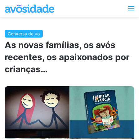
Switc
M
skin
Conversa de vo
As novas famílias, os avós
recentes, os apaixonados por
crianças…