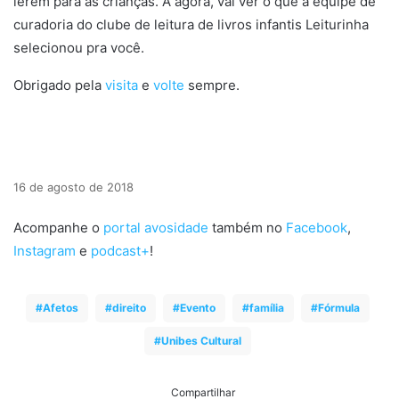
lerem para as crianças. A agora, vai ver o que a equipe de
curadoria do clube de leitura de livros infantis Leiturinha
selecionou pra você.
Obrigado pela
visita
e
volte
sempre.
Então, outros temas serão abordados… Portanto. Todavia.
Então.
16 de agosto de 2018
Acompanhe o
portal avosidade
também no
Facebook
,
Instagram
e
podcast+
!
Afetos
direito
Evento
família
Fórmula
Unibes Cultural
Compartilhar