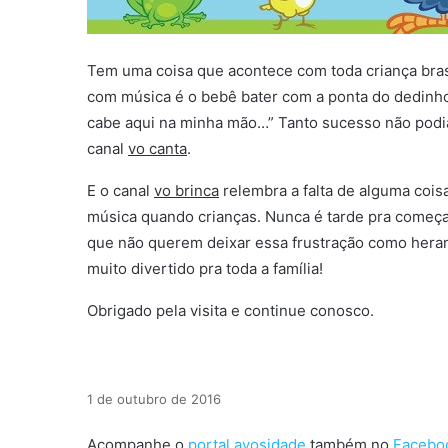
Tem uma coisa que acontece com toda criança brasi
com música é o bebê bater com a ponta do dedinho
cabe aqui na minha mão…” Tanto sucesso não podia
canal
vo canta
.
E o canal
vo brinca
relembra a falta de alguma cois
música quando crianças. Nunca é tarde pra começa
que não querem deixar essa frustração como heranç
muito divertido pra toda a família!
Obrigado pela visita e continue conosco.
1 de outubro de 2016
Acompanhe o
portal avosidade
também no
Facebo