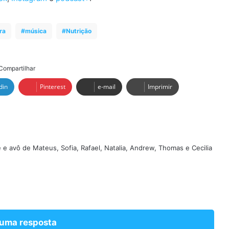
ra
música
Nutrição
Compartilhar
din
Pinterest
e-mail
Imprimir
e e avô de Mateus, Sofia, Rafael, Natalia, Andrew, Thomas e Cecilia
 uma resposta