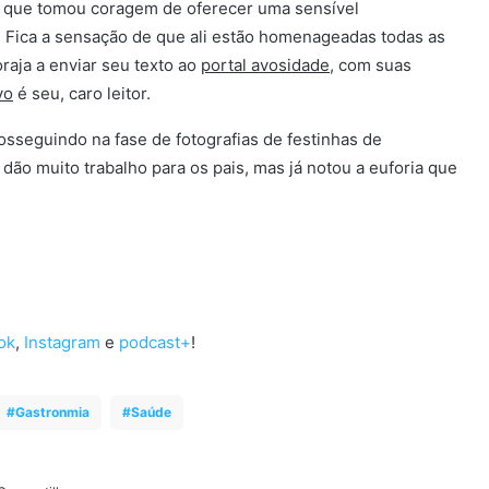
r que tomou coragem de oferecer uma sensível
Fica a sensação de que ali estão homenageadas todas as
aja a enviar seu texto ao
portal avosidade
, com suas
vo
é seu, caro leitor.
rosseguindo na fase de fotografias de festinhas de
s dão muito trabalho para os pais, mas já notou a euforia que
ok
,
Instagram
e
podcast+
!
Gastronmia
Saúde