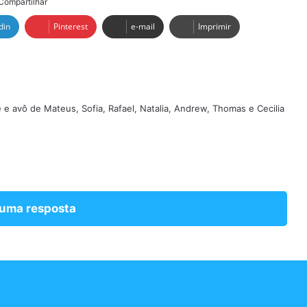
Compartilhar
din
Pinterest
e-mail
Imprimir
e e avô de Mateus, Sofia, Rafael, Natalia, Andrew, Thomas e Cecilia
 uma resposta