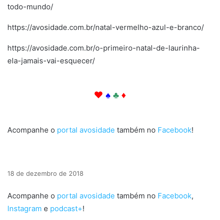
todo-mundo/
https://avosidade.com.br/natal-vermelho-azul-e-branco/
https://avosidade.com.br/o-primeiro-natal-de-laurinha-
ela-jamais-vai-esquecer/
Então. Então. Então. Então. Então. Então. Então. Então. Então. Então.
♥
♠
♣
♦
Então. Então. Então. Então. Então. Então. Então. Então. Então. Então.
Acompanhe o
portal avosidade
também no
Facebook
!
18 de dezembro de 2018
Acompanhe o
portal avosidade
também no
Facebook
,
Instagram
e
podcast+
!