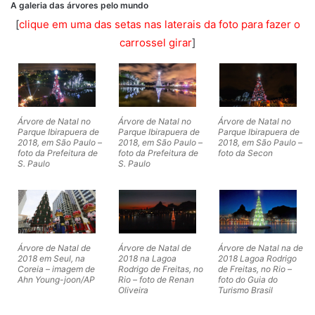
A galeria das árvores pelo mundo
[
clique em uma das setas nas laterais da foto para fazer o
carrossel girar
]
Árvore de Natal no
Árvore de Natal no
Árvore de Natal no
Parque Ibirapuera de
Parque Ibirapuera de
Parque Ibirapuera de
2018, em São Paulo –
2018, em São Paulo –
2018, em São Paulo –
foto da Prefeitura de
foto da Prefeitura de
foto da Secon
S. Paulo
S. Paulo
Árvore de Natal de
Árvore de Natal de
Árvore de Natal na de
2018 em Seul, na
2018 na Lagoa
2018 Lagoa Rodrigo
Coreia – imagem de
Rodrigo de Freitas, no
de Freitas, no Rio –
Ahn Young-joon/AP
Rio – foto de Renan
foto do Guia do
Oliveira
Turismo Brasil