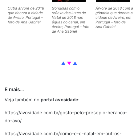
Outra árvore de 2018
Gôndolas com o
Árvore de 2018 com a
que decora a cidade
reflexo das luzes de
gôndola que decora a
de Aveiro, Portugal –
Natal de 2018 nas
cidade de Aveiro, em
foto de Ana Gabriel
águas do canal, em
Portugal – foto de
Aveiro, Portugal – foto
Ana Gabriel
de Ana Gabriel
Então. Então. Então. Então. Então. Então. Então. Então. Então. Então.
▲
▼
▲
Então. Então. Então. Então. Então. Então. Então. Então. Então. Então.
E mais…
árvores
Veja também no
portal av
o
sidade
:
https://avosidade.com.br/gosto-pelo-presepio-heranca-
do-avo/
https://avosidade.com.br/como-e-o-natal-em-outros-