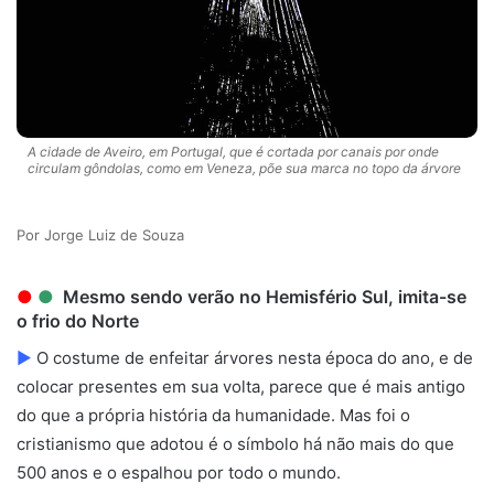
A cidade de Aveiro, em Portugal, que é cortada por canais por onde
circulam gôndolas, como em Veneza, põe sua marca no topo da árvore
Jorge Luiz de Souza
●
●
Mesmo sendo verão no Hemisfério Sul, imita-se
o frio do Norte
►
O costume de enfeitar árvores nesta época do ano, e de
colocar presentes em sua volta, parece que é mais antigo
do que a própria história da humanidade. Mas foi o
cristianismo que adotou é o símbolo há não mais do que
500 anos e o espalhou por todo o mundo.