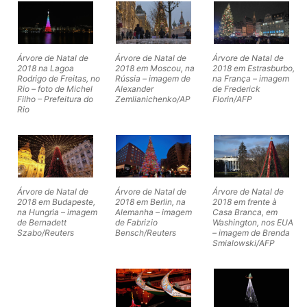
Árvore de Natal de
Árvore de Natal de
Árvore de Natal de
2018 na Lagoa
2018 em Moscou, na
2018 em Estrasburbo,
Rodrigo de Freitas, no
Rússia – imagem de
na França – imagem
Rio – foto de Michel
Alexander
de Frederick
Filho – Prefeitura do
Zemlianichenko/AP
Florin/AFP
Rio
Árvore de Natal de
Árvore de Natal de
Árvore de Natal de
2018 em Budapeste,
2018 em Berlin, na
2018 em frente à
na Hungria – imagem
Alemanha – imagem
Casa Branca, em
de Bernadett
de Fabrizio
Washington, nos EUA
Szabo/Reuters
Bensch/Reuters
– imagem de Brenda
Smialowski/AFP