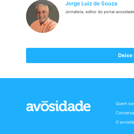
Jorge Luiz de Souza
Jornalista, editor do portal avosidad
Deixe
Quem so
Conversa
O avosid