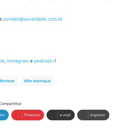
ra
contato@avosidade.com.br
ok
,
Instagram
e
podcast+
!
brincar
Em destaque
Compartilhar
din
Pinterest
e-mail
Imprimir