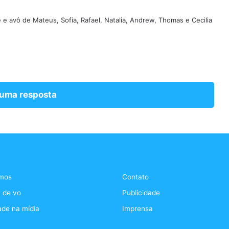
e e avô de Mateus, Sofia, Rafael, Natalia, Andrew, Thomas e Cecilia
 uma resposta
mos
Contato
 de vo
Publicidade
ade na mídia
Imprensa