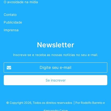
O avosidade na mídia
k
a
+
Contato
m
Publicidade
Imprensa
Newsletter
Inscreva-se e receba as nossas notícias no seu e-mail.
Digite
seu
e-
mail
© Copyright 2026, Todos os direitos reservados | Por
Rodolfo Barreto
e
Alessandro Calve