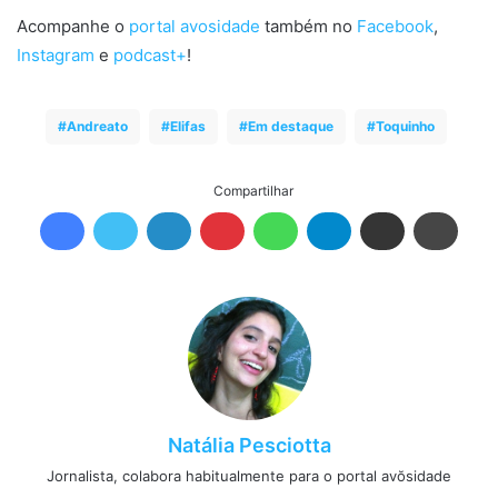
Acompanhe o
portal avosidade
também no
Facebook
,
Instagram
e
podcast+
!
Andreato
Elifas
Em destaque
Toquinho
Compartilhar
Natália Pesciotta
Jornalista, colabora habitualmente para o portal avŏsidade