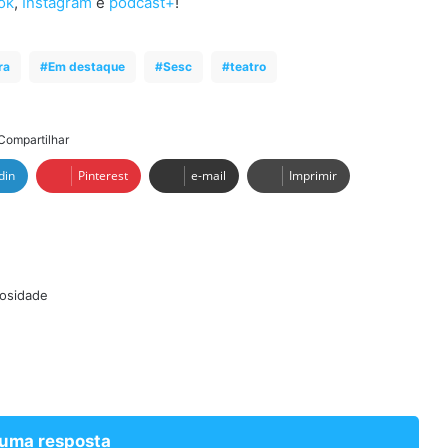
ok
,
Instagram
e
podcast+
!
ra
Em destaque
Sesc
teatro
Compartilhar
din
Pinterest
e-mail
Imprimir
vosidade
 uma resposta