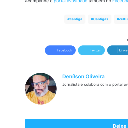
Acompanhe o
portal avosidade
também no
Facebo
cantiga
Cantigas
cultu
Facebook
Twitter
Linke
Denílson Oliveira
Jornalista e colabora com o portal a
Deixe