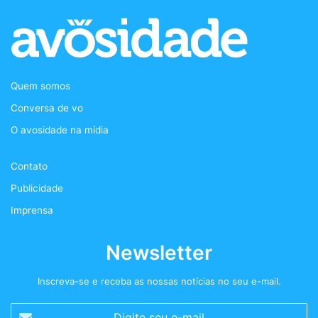
c
i
s
d
e
t
t
c
b
t
a
a
Quem somos
o
e
g
s
Conversa de vo
o
r
r
t
O avosidade na mídia
k
a
+
Contato
m
Publicidade
Imprensa
Newsletter
Inscreva-se e receba as nossas notícias no seu e-mail.
Digite