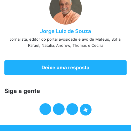
Jorge Luiz de Souza
Jornalista, editor do portal avosidade e avô de Mateus, Sofia,
Rafael, Natalia, Andrew, Thomas e Cecilia
Deixe uma resposta
Siga a gente
F
T
I
P
a
w
n
o