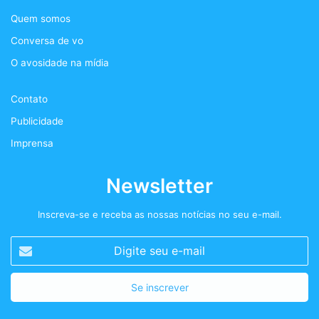
Quem somos
o
e
g
s
Conversa de vo
o
r
r
t
O avosidade na mídia
k
a
+
Contato
m
Publicidade
Imprensa
Newsletter
Inscreva-se e receba as nossas notícias no seu e-mail.
Digite
seu
e-
mail