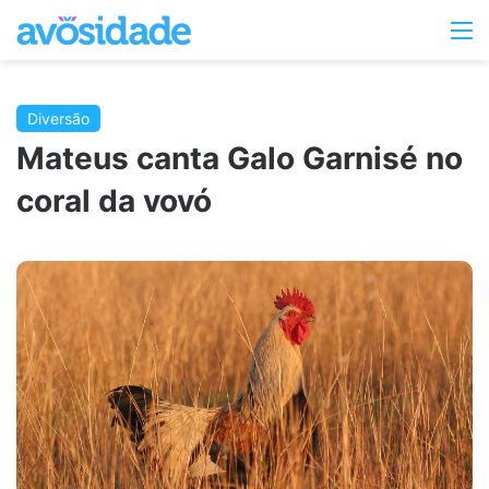
Switc
M
skin
Diversão
Mateus canta Galo Garnisé no
coral da vovó