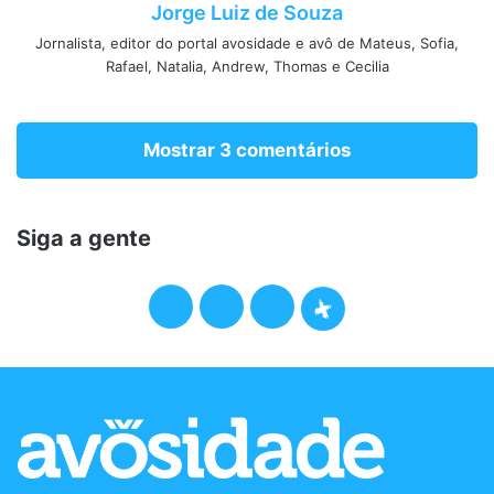
Jorge Luiz de Souza
Jornalista, editor do portal avosidade e avô de Mateus, Sofia,
Rafael, Natalia, Andrew, Thomas e Cecilia
Mostrar 3 comentários
Siga a gente
F
T
I
P
a
w
n
o
c
i
s
d
e
t
t
c
b
t
a
a