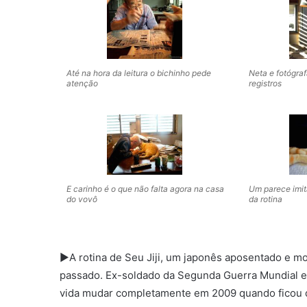
Até na hora da leitura o bichinho pede
Neta e fotógra
atenção
registros
E carinho é o que não falta agora na casa
Um parece imit
do vovô
da rotina
►A rotina de Seu Jiji, um japonês aposentado e m
passado. Ex-soldado da Segunda Guerra Mundial e f
vida mudar completamente em 2009 quando ficou 