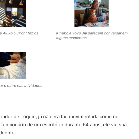
fa Akiko DuPont fez os
Kinako e vovô Jiji parecem conversar em
alguns momentos
ar o outro nas atividades
orador de Tóquio, já não era tão movimentada como no
uncionário de um escritório durante 64 anos, ele viu sua
doente.