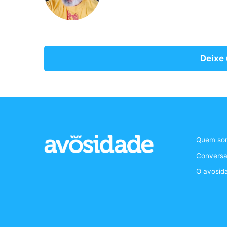
Deixe
Quem so
Conversa
O avosid