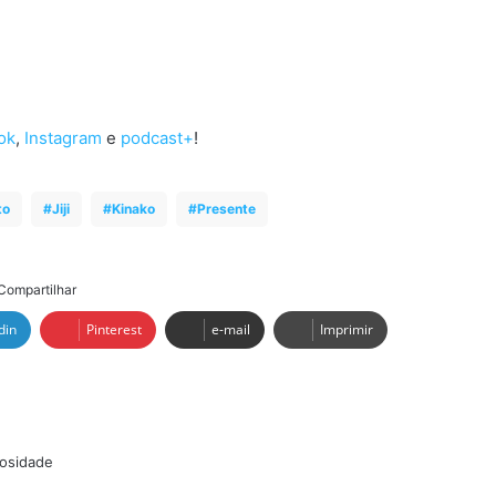
ok
,
Instagram
e
podcast+
!
to
Jiji
Kinako
Presente
Compartilhar
din
Pinterest
e-mail
Imprimir
vosidade