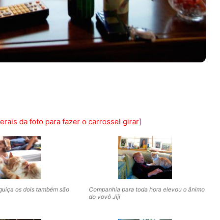
rais da foto para fazer o carrossel girar
]
guiça os dois também são
Companhia para toda hora elevou o ânimo
do vovô Jiji