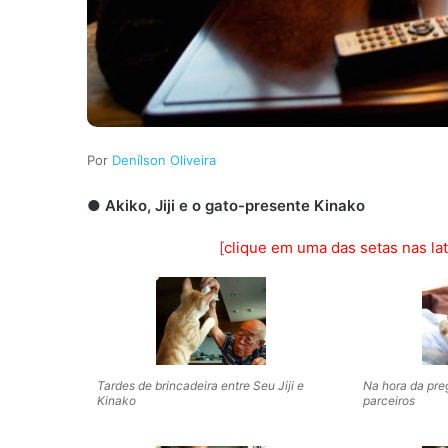
Denílson Oliveira
●
Akiko, Jiji e o gato-presente Kinako
[
clique em uma das setas nas late
Tardes de brincadeira entre Seu Jiji e
Na hora da pre
Kinako
parceiros