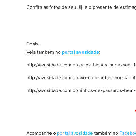
Confira as fotos de seu Jiji e o presente de estima
E mais…
Veja também no
portal avosidade
:
http://avosidade.com.br/se-os-bichos-pudessem-fa
http://avosidade.com.br/avo-com-neta-amor-carin
http://avosidade.com.br/ninhos-de-passaros-bem
Então. Então. Então. 
Então. Então. Entã
Acompanhe o
portal avosidade
também no
Facebo