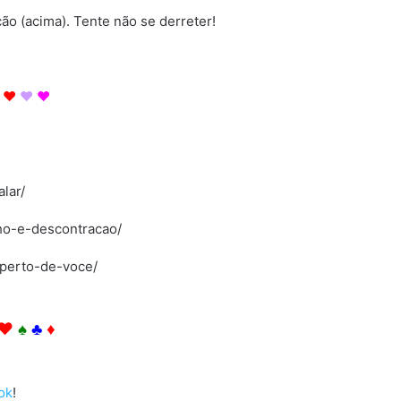
ção (acima). Tente não se derreter!
♥
♥
♥
lar/
ho-e-descontracao/
-perto-de-voce/
Então. Então. Então. Então. Então.
♥
♠
♣
♦
o. Então. Então. Então. Então.
ok
!