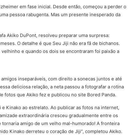
Alzheimer em fase inicial. Desde então, começou a perder o
ou uma pessoa rabugenta. Mas um presente inesperado da
rafa Akiko DuPont, resolveu preparar uma surpresa:
meses. O detalhe é que Seu Jiji não era fã de bichanos.
o velhinho e quando os dois se encontraram foi paixão a
amigos inseparáveis, com direito a sonecas juntos e até
 essa deliciosa relação, a neta passou a fotografar a rotina
de fotos que Akiko fez e publicou no site Bored Panda.
i e Kinako ao estrelato. Ao publicar as fotos na internet,
amizade extraordinária cresceu gradualmente entre os
e tornaria amigo de um velho mal-humorado! A fronteira
ido Kinako derreteu o coração de Jiji”, completou Akiko.