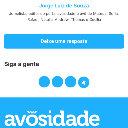
Jorge Luiz de Souza
Jornalista, editor do portal avosidade e avô de Mateus, Sofia,
Rafael, Natalia, Andrew, Thomas e Cecilia
Deixe uma resposta
Siga a gente
F
T
I
P
a
w
n
o
c
i
s
d
e
t
t
c
b
t
a
a