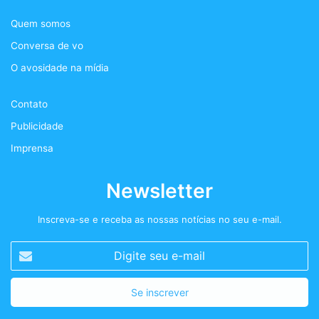
Quem somos
o
e
g
s
Conversa de vo
o
r
r
t
O avosidade na mídia
k
a
+
Contato
m
Publicidade
Imprensa
Newsletter
Inscreva-se e receba as nossas notícias no seu e-mail.
Digite
seu
e-
mail