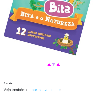
▲
▼
▲
E mais…
Veja também no
portal
avosidade
: