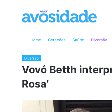
Home
Gerações
Saúde
Diversão
Diversão
Vovó Betth interpr
Rosa’