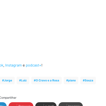
ok
,
Instagram
e
podcast+
!
Jorge
Luiz
O Cravo e a Rosa
piano
Souza
Compartilhar