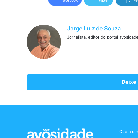
Facebook
Twitter
Linke
Jorge Luiz de Souza
Jornalista, editor do portal avosidad
Deixe
Quem so