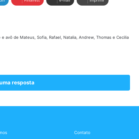
din
Pinterest
e-mail
Imprimir
e e avô de Mateus, Sofia, Rafael, Natalia, Andrew, Thomas e Cecilia
 uma resposta
mos
Contato