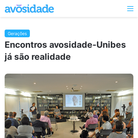
Switc
M
skin
Gerações
Encontros avosidade-Unibes
já são realidade