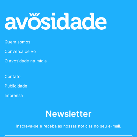
c
i
s
d
e
t
t
c
b
t
a
a
Quem somos
o
e
g
s
Conversa de vo
o
r
r
t
O avosidade na mídia
k
a
+
Contato
m
Publicidade
Imprensa
Newsletter
Inscreva-se e receba as nossas notícias no seu e-mail.