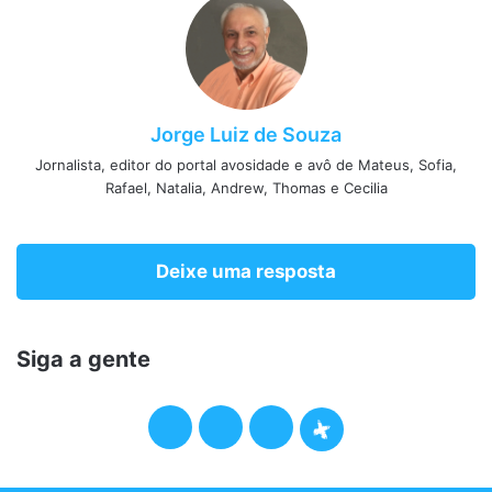
Jorge Luiz de Souza
Jornalista, editor do portal avosidade e avô de Mateus, Sofia,
Rafael, Natalia, Andrew, Thomas e Cecilia
Deixe uma resposta
Siga a gente
F
T
I
P
a
w
n
o