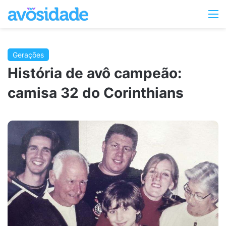
Switc
M
skin
Gerações
História de avô campeão:
camisa 32 do Corinthians