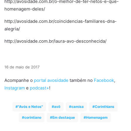
http://avosidade.com.br/o-melhor-de-ter-netos-e-que-
homenagem-deles/
http://avosidade.com.br/coincidencias-familiares-dna-
alegria/
http://avosidade.com.br/laura-avo-desconhecida/
16 de maio de 2017
Acompanhe o
portal avosidade
também no
Facebook
,
Instagram
e
podcast+
!
"Avós e Netos"
avô
camisa
Corinthians
corintiano
Em destaque
Homenagem