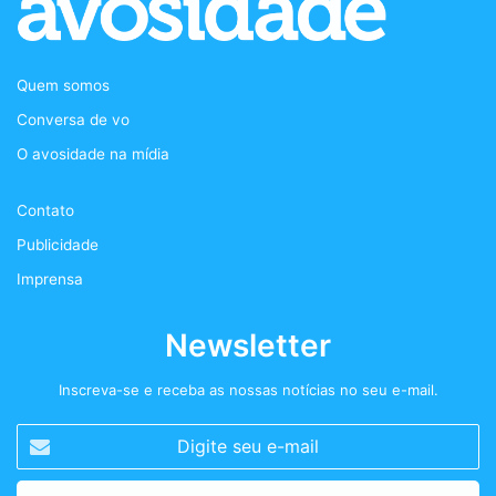
e
t
t
c
b
t
a
a
Quem somos
o
e
g
s
Conversa de vo
o
r
r
t
O avosidade na mídia
k
a
+
Contato
m
Publicidade
Imprensa
Newsletter
Inscreva-se e receba as nossas notícias no seu e-mail.
Digite
seu
e-