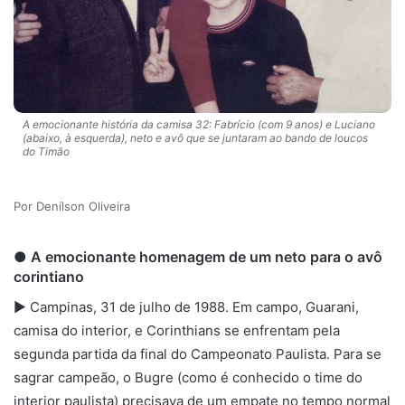
A emocionante história da camisa 32: Fabrício (com 9 anos) e Luciano
(abaixo, à esquerda), neto e avô que se juntaram ao bando de loucos
do Timão
Denílson Oliveira
● A emocionante homenagem de um neto para o avô
corintiano
► Campinas, 31 de julho de 1988. Em campo, Guarani,
camisa do interior, e Corinthians se enfrentam pela
segunda partida da final do Campeonato Paulista. Para se
sagrar campeão, o Bugre (como é conhecido o time do
interior paulista) precisava de um empate no tempo normal