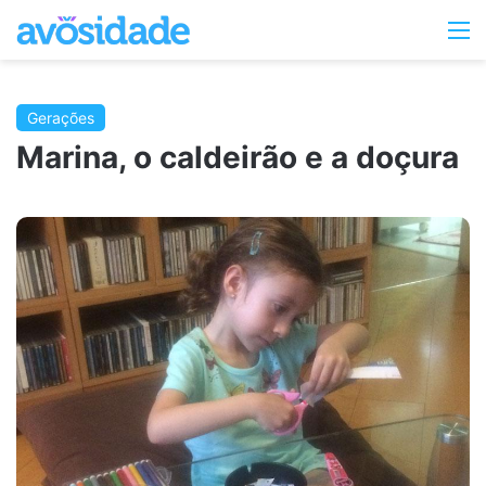
Switc
M
skin
Gerações
Marina, o caldeirão e a doçura