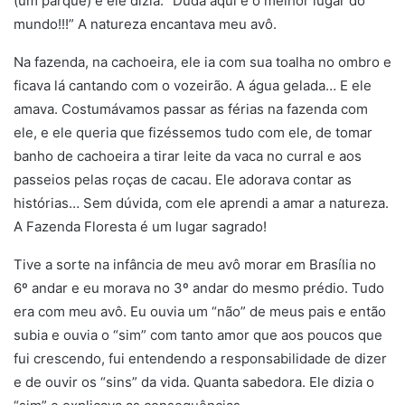
(um parque) e ele dizia: “Duda aqui é o melhor lugar do
mundo!!!” A natureza encantava meu avô.
Na fazenda, na cachoeira, ele ia com sua toalha no ombro e
ficava lá cantando com o vozeirão. A água gelada… E ele
amava. Costumávamos passar as férias na fazenda com
ele, e ele queria que fizéssemos tudo com ele, de tomar
banho de cachoeira a tirar leite da vaca no curral e aos
passeios pelas roças de cacau. Ele adorava contar as
histórias… Sem dúvida, com ele aprendi a amar a natureza.
A Fazenda Floresta é um lugar sagrado!
Tive a sorte na infância de meu avô morar em Brasília no
6º andar e eu morava no 3º andar do mesmo prédio. Tudo
era com meu avô. Eu ouvia um “não” de meus pais e então
subia e ouvia o “sim” com tanto amor que aos poucos que
fui crescendo, fui entendendo a responsabilidade de dizer
e de ouvir os “sins” da vida. Quanta sabedora. Ele dizia o