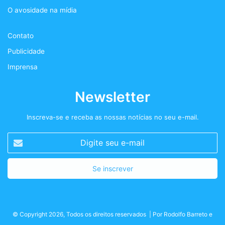
o
r
r
t
O avosidade na mídia
k
a
+
Contato
m
Publicidade
Imprensa
Newsletter
Inscreva-se e receba as nossas notícias no seu e-mail.
Digite
seu
e-
mail
© Copyright 2026, Todos os direitos reservados | Por
Rodolfo Barreto
e