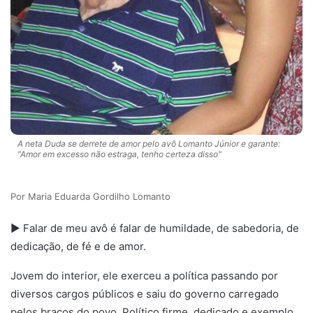
A neta Duda se derrete de amor pelo avô Lomanto Júnior e garante:
"Amor em excesso não estraga, tenho certeza disso"
Maria Eduarda Gordilho Lomanto
► Falar de meu avô é falar de humildade, de sabedoria, de
dedicação, de fé e de amor.
Jovem do interior, ele exerceu a política passando por
diversos cargos públicos e saiu do governo carregado
pelos braços do povo. Político firme, dedicado e exemplo