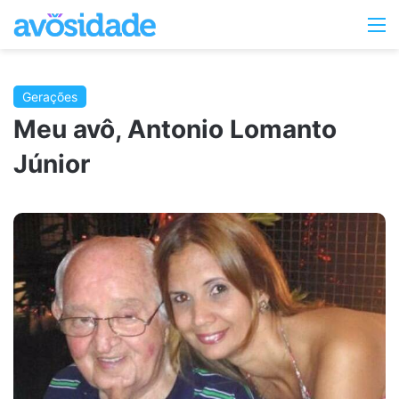
Switc
M
skin
Gerações
Meu avô, Antonio Lomanto
Júnior