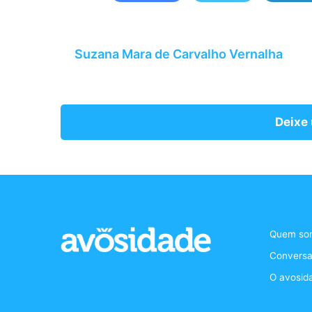
Suzana Mara de Carvalho Vernalha
Deixe
Quem so
Conversa
O avosid