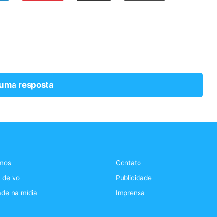
 uma resposta
mos
Contato
 de vo
Publicidade
ade na mídia
Imprensa