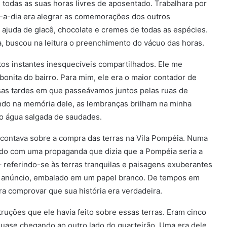
e todas as suas horas livres de aposentado. Trabalhara por
ia-a-dia era alegrar as comemorações dos outros
 ajuda de glacê, chocolate e cremes de todas as espécies.
a, buscou na leitura o preenchimento do vácuo das horas.
os instantes inesquecíveis compartilhados. Ele me
nita do bairro. Para mim, ele era o maior contador de
sas tardes em que passeávamos juntos pelas ruas de
ando na memória dele, as lembranças brilham na minha
o água salgada de saudades.
 contava sobre a compra das terras na Vila Pompéia. Numa
ado com uma propaganda que dizia que a Pompéia seria a
– referindo-se às terras tranquilas e paisagens exuberantes
 o anúncio, embalado em um papel branco. De tempos em
 comprovar que sua história era verdadeira.
truções que ele havia feito sobre essas terras. Eram cinco
 quase chegando ao outro lado do quarteirão. Uma era dele