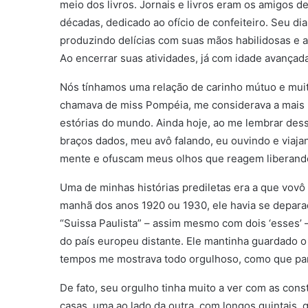
meio dos livros. Jornais e livros eram os amigos d
décadas, dedicado ao ofício de confeiteiro. Seu d
produzindo delícias com suas mãos habilidosas e a
Ao encerrar suas atividades, já com idade avançad
Nós tínhamos uma relação de carinho mútuo e muit
chamava de miss Pompéia, me considerava a mais bo
estórias do mundo. Ainda hoje, ao me lembrar des
braços dados, meu avô falando, eu ouvindo e viaj
mente e ofuscam meus olhos que reagem liberand
Uma de minhas histórias prediletas era a que vovô
manhã dos anos 1920 ou 1930, ele havia se depar
“Suissa Paulista” – assim mesmo com dois ‘esses’ 
do país europeu distante. Ele mantinha guardado
tempos me mostrava todo orgulhoso, como que para
De fato, seu orgulho tinha muito a ver com as cons
casas, uma ao lado da outra, com longos quintais,