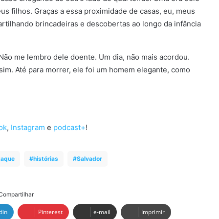
eus filhos. Graças a essa proximidade de casas, eu, meus
rtilhando brincadeiras e descobertas ao longo da infância
 Não me lembro dele doente. Um dia, não mais acordou.
ssim. Até para morrer, ele foi um homem elegante, como
ok
,
Instagram
e
podcast+
!
taque
histórias
Salvador
Compartilhar
din
Pinterest
e-mail
Imprimir