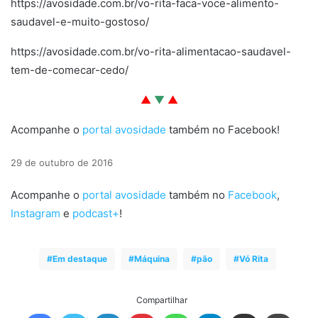
https://avosidade.com.br/vo-rita-faca-voce-alimento-
saudavel-e-muito-gostoso/
https://avosidade.com.br/vo-rita-alimentacao-saudavel-
tem-de-comecar-cedo/
▲
▼
▲
Acompanhe o
portal avosidade
também no Facebook!
29 de outubro de 2016
Acompanhe o
portal avosidade
também no
Facebook
,
Instagram
e
podcast+
!
Em destaque
Máquina
pão
Vó Rita
Compartilhar