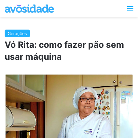
Switc
M
skin
Gerações
Vó Rita: como fazer pão sem
usar máquina