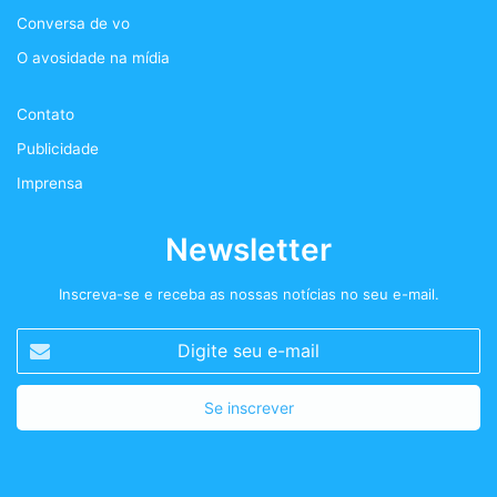
Conversa de vo
o
r
r
t
O avosidade na mídia
k
a
+
Contato
m
Publicidade
Imprensa
Newsletter
Inscreva-se e receba as nossas notícias no seu e-mail.
Digite
seu
e-
mail