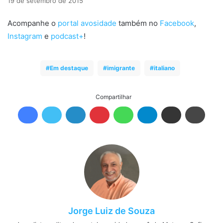
19 de setembro de 2015
Acompanhe o
portal avosidade
também no
Facebook
,
Instagram
e
podcast+
!
Em destaque
imigrante
italiano
Compartilhar
Jorge Luiz de Souza