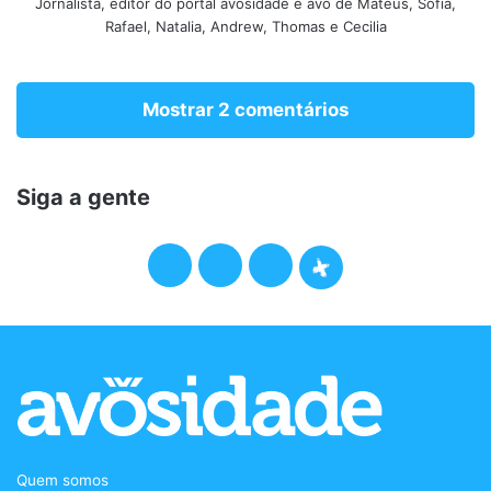
Jornalista, editor do portal avosidade e avô de Mateus, Sofia,
Rafael, Natalia, Andrew, Thomas e Cecilia
Mostrar 2 comentários
Siga a gente
F
T
I
P
a
w
n
o
c
i
s
d
e
t
t
c
b
t
a
a
Quem somos
o
e
g
s