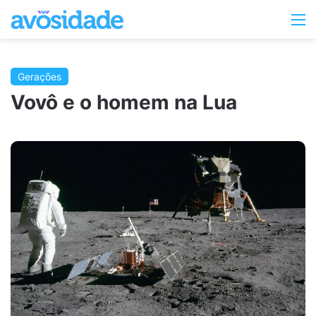
Switc
M
skin
Gerações
Vovô e o homem na Lua