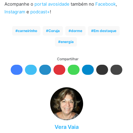
Acompanhe o
portal avosidade
também no
Facebook
,
Instagram
e
podcast+
!
carneirinho
Coruja
dorme
Em destaque
energia
Compartilhar
Vera Vaia