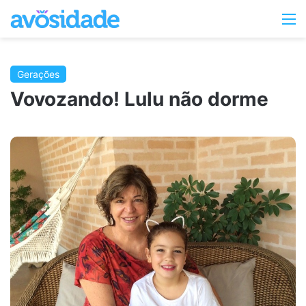
Switc
M
skin
Gerações
Vovozando! Lulu não dorme