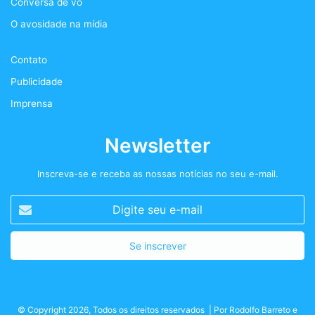
Conversa de vo
o
r
r
t
O avosidade na mídia
k
a
+
Contato
m
Publicidade
Imprensa
Newsletter
Inscreva-se e receba as nossas notícias no seu e-mail.
Digite
seu
e-
mail
© Copyright 2026, Todos os direitos reservados | Por
Rodolfo Barreto
e